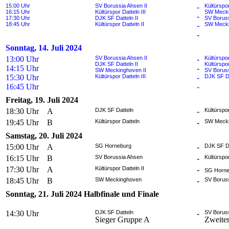
15:00 Uhr
SV Borussia Ahsen II
-
Kültürspor
16:15 Uhr
Kültürspor Datteln III
SW Mecki
-
17:30 Uhr
DJK SF Datteln II
SV Boruss
18:45 Uhr
Kültürspor Datteln II
-
SW Mecki
-
Sonntag, 14. Juli 2024
13:00 Uhr
SV Borussia Ahsen II
-
Kültürspor
DJK SF Datteln II
Kültürspor
14:15 Uhr
-
SW Meckinghoven II
SV Boruss
15:30 Uhr
Kültürspor Datteln III
-
DJK SF Da
16:45 Uhr
-
Freitag, 19. Juli 2024
18:30 Uhr
A
DJK SF Datteln
-
Kültürspor
19:45 Uhr
B
Kültürspor Datteln
-
SW Meck
Samstag, 20. Juli 2024
15:00 Uhr
A
SG Horneburg
-
DJK SF D
16:15 Uhr
B
SV Borussia Ahsen
-
Kültürspo
17:30 Uhr
A
Kültürspor Datteln II
-
SG Horne
18:45 Uhr
B
SW Meckinghoven
-
SV Borus
Sonntag, 21. Juli 2024 Halbfinale und Finale
14:30 Uhr
DJK SF Datteln
-
SV Borus
Sieger Gruppe A
Zweite