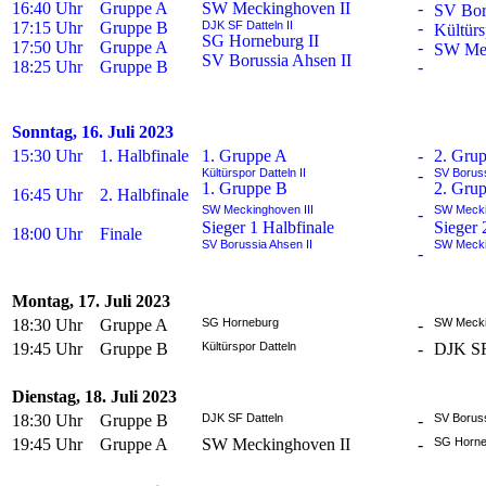
16:40 Uhr
Gruppe A
SW Meckinghoven II
-
SV Bor
17:15 Uhr
Gruppe B
DJK SF Datteln II
-
Kültürs
SG Horneburg II
17:50 Uhr
Gruppe A
-
SW Mec
SV Borussia Ahsen II
18:25 Uhr
Gruppe B
-
Sonntag, 16. Juli 2023
15:30 Uhr
1. Halbfinale
1. Gruppe A
-
2. Gru
Kültürspor Datteln II
-
SV Boruss
1. Gruppe B
2. Gru
16:45 Uhr
2. Halbfinale
SW Meckinghoven III
SW Mecki
-
Sieger 1 Halbfinale
Sieger 
18:00 Uhr
Finale
SV Borussia Ahsen II
SW Mecki
-
Montag, 17. Juli 2023
18:30 Uhr
Gruppe A
SG Horneburg
-
SW Meck
19:45 Uhr
Gruppe B
Kültürspor Datteln
-
DJK SF
Dienstag, 18. Juli 2023
18:30 Uhr
Gruppe B
DJK SF Datteln
-
SV Borus
19:45 Uhr
Gruppe A
SW Meckinghoven II
-
SG Horne