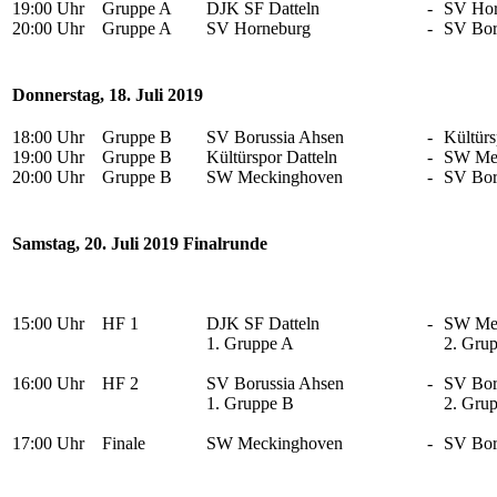
19:00 Uhr
Gruppe A
DJK SF Datteln
-
SV Hor
20:00 Uhr
Gruppe A
SV Horneburg
-
SV Bor
Donnerstag, 18. Juli 2019
18:00 Uhr
Gruppe B
SV Borussia Ahsen
-
Kültürs
19:00 Uhr
Gruppe B
Kültürspor Datteln
-
SW Me
20:00 Uhr
Gruppe B
SW Meckinghoven
-
SV Bor
Samstag, 20. Juli 2019 Finalrunde
15:00 Uhr
HF 1
DJK SF Datteln
-
SW Me
1. Gruppe A
2. Gru
16:00 Uhr
HF 2
SV Borussia Ahsen
-
SV Bor
1. Gruppe B
2. Gru
17:00 Uhr
Finale
SW Meckinghoven
-
SV Bor