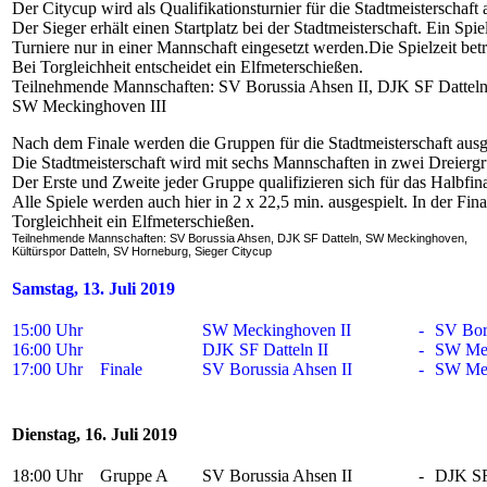
Der Citycup wird als Qualifikationsturnier für die Stadtmeisterschaft 
Der Sieger erhält einen Startplatz bei der Stadtmeisterschaft. Ein Spi
Turniere nur in einer Mannschaft eingesetzt werden.Die Spielzeit betr
Bei Torgleichheit entscheidet ein Elfmeterschießen.
Teilnehmende Mannschaften: SV Borussia Ahsen II, DJK SF Datteln
SW Meckinghoven III
Nach dem Finale werden die Gruppen für die Stadtmeisterschaft ausg
Die Stadtmeisterschaft wird mit sechs Mannschaften in zwei Dreiergr
Der Erste und Zweite jeder Gruppe qualifizieren sich für das Halbfina
Alle Spiele werden auch hier in 2 x 22,5 min. ausgespielt. In der Fin
Torgleichheit ein Elfmeterschießen.
Teilnehmende Mannschaften: SV Borussia Ahsen, DJK SF Datteln, SW Meckinghoven,
Kültürspor Datteln, SV Horneburg, Sieger Citycup
Samstag, 13. Juli 2019
15:00 Uhr
SW Meckinghoven II
-
SV Bor
16:00 Uhr
DJK SF Datteln II
-
SW Mec
17:00 Uhr
Finale
SV Borussia Ahsen II
-
SW Mec
Dienstag, 16. Juli 2019
18:00 Uhr
Gruppe A
SV Borussia Ahsen II
-
DJK SF