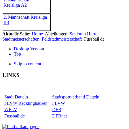
Kreisliga A2
2. Mannschaft Kreisliga
B3
Aktuelle Seite:
Home
Abteilungen
Senioren Herren
Stadtmeisterschaften
Feldstadtmeisterschaft
Fussball de
Desktop Version
Top
Skip to content
LINKS
Stadt Datteln
Stadtsportverband Datteln
FLVW Recklinghausen
FLVW
WFLV
DFB
Fussball.de
DFBnet