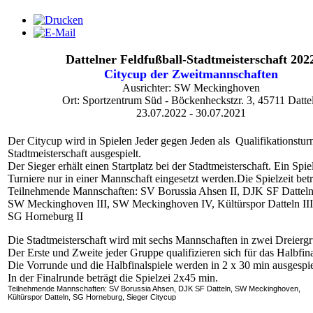
Dattelner Feldfußball-Stadtmeisterschaft 202
Citycup der Zweitmannschaften
Ausrichter: SW Meckinghoven
Ort: Sportzentrum Süd - Böckenheckstzr. 3, 45711 Datte
23.07.2022 - 30.07.2021
Der Citycup wird in Spielen Jeder gegen Jeden als Qualifikationsturn
Stadtmeisterschaft ausgespielt.
Der Sieger erhält einen Startplatz bei der Stadtmeisterschaft. Ein Spi
Turniere nur in einer Mannschaft eingesetzt werden.Die Spielzeit betr
Teilnehmende Mannschaften: SV Borussia Ahsen II, DJK SF Datteln
SW Meckinghoven III, SW Meckinghoven IV, Kültürspor Datteln III,
SG Horneburg II
Die Stadtmeisterschaft wird mit sechs Mannschaften in zwei Dreiergr
Der Erste und Zweite jeder Gruppe qualifizieren sich für das Halbfina
Die Vorrunde und die Halbfinalspiele werden in 2 x 30 min ausgespie
In der Finalrunde beträgt die Spielzei 2x45 min.
Teilnehmende Mannschaften: SV Borussia Ahsen, DJK SF Datteln, SW Meckinghoven,
Kültürspor Datteln, SG Horneburg, Sieger Citycup