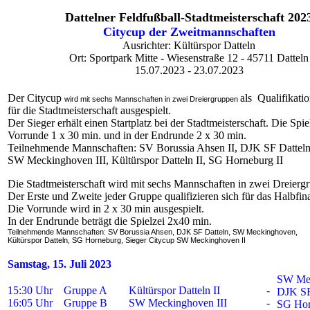
Dattelner Feldfußball-Stadtmeisterschaft 202
Citycup der Zweitmannschaften
Ausrichter: Kültürspor Datteln
Ort: Sportpark Mitte - Wiesenstraße 12 - 45711 Datteln
15.07.2023 - 23.07.2023
Der Citycup
als Qualifikatio
wird mit sechs Mannschaften in zwei Dreiergruppen
für die Stadtmeisterschaft ausgespielt.
Der Sieger erhält einen Startplatz bei der Stadtmeisterschaft. Die Spie
Vorrunde 1 x 30 min. und in der Endrunde 2 x 30 min.
Teilnehmende Mannschaften: SV Borussia Ahsen II, DJK SF Datteln
SW Meckinghoven III, Kültürspor Datteln II, SG Horneburg II
Die Stadtmeisterschaft wird mit sechs Mannschaften in zwei Dreiergr
Der Erste und Zweite jeder Gruppe qualifizieren sich für das Halbfina
Die Vorrunde wird in 2 x 30 min ausgespielt.
In der Endrunde beträgt die Spielzei 2x40 min.
Teilnehmende Mannschaften: SV Borussia Ahsen, DJK SF Datteln, SW Meckinghoven,
Kültürspor Datteln, SG Horneburg, Sieger Citycup SW Meckinghoven II
Samstag, 15. Juli 2023
SW Mec
15:30 Uhr
Gruppe A
Kültürspor Datteln II
-
DJK SF 
16:05 Uhr
Gruppe B
SW Meckinghoven III
-
SG Hor