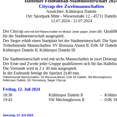
Dattelner Feldfußball-Stadtmeisterschaft 202
Citycup der Zweitmannschaften
Ausrichter: Kültürspor Datteln
Ort: Sportpark Mitte - Wiesenstraße 12 - 45711 Datteln
12.07.2024 - 21.07.2024
Der Citycup
als Qualifik
wird mit fünf Mannschaften im Modus Jeder gegen Jeden
für die Stadtmeisterschaft ausgespielt.
Der Sieger erhält einen Startplatz bei der Stadtmeisterschaft. Die Spie
Teilnehmende Mannschaften: SV Borussia Ahsen II, DJK SF Datteln
Kültürspor Datteln II, Kültürspor Datteln III
Die Stadtmeisterschaft wird mit sechs Mannschaften in zwei Dreiergr
Der Erste und Zweite jeder Gruppe qualifizieren sich für das Halbfina
Die Vorrunde wird in 2 x 30 min ausgespielt.
In der Endrunde beträgt die Spielzei 2x40 min.
Teilnehmende Mannschaften: SV Borussia Ahsen, DJK SF Datteln, SW Meckinghoven,
Kültürspor Datteln, SG Horneburg, Sieger Citycup
Freitag, 12. Juli 2024
18:30
Kültürspor Datteln II
-
Kültürs
19:45
SW Meckinghoven II
-
DJK SF
Samstag, 13. Juli 2024