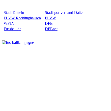
Stadt Datteln
Stadtsportverband Datteln
FLVW Recklinghausen
FLVW
WFLV
DFB
Fussball.de
DFBnet