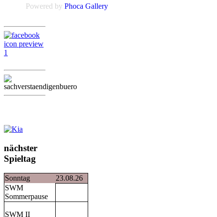
Powered by
Phoca Gallery
nächster
Spieltag
Sonntag
23.08.26
SWM
Sommerpause
SWM II