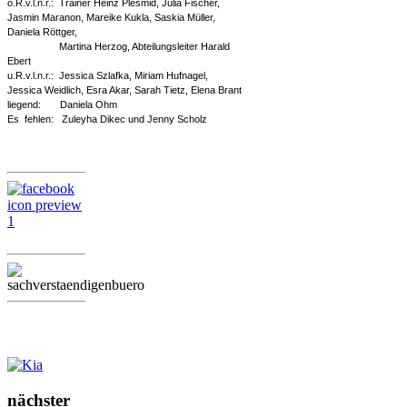
o.R.v.l.n.r.: Trainer Heinz Plesmid, Julia Fischer,
Jasmin Maranon, Mareike Kukla, Saskia Müller,
Daniela Röttger,
Martina Herzog, Abteilungsleiter Harald
Ebert
u.R.v.l.n.r.: Jessica Szlafka, Miriam Hufnagel,
Jessica Weidlich, Esra Akar, Sarah Tietz, Elena Brant
liegend: Daniela Ohm
Es fehlen: Zuleyha Dikec und Jenny Scholz
nächster