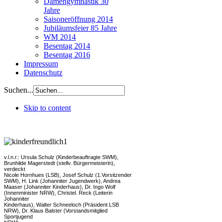
Damengymnastik 30
Jahre
Saisoneröffnung 2014
Jubiläumsfeier 85 Jahre
WM 2014
Besentag 2014
Besentag 2016
Impressum
Datenschutz
Suchen...
Skip to content
v.l.n.r.: Ursula Schulz (Kinderbeauftragte SWM),
Brunhilde Magerstedt (stellv. Bürgermeisterin),
verdeckt
Nicole Hornhues (LSB),
Josef Schulz (1.Vorsitzender
SWM), H. Link (Johanniter Jugendwerk), Andrea
Maaser (Johanniter Kinderhaus), Dr. Ingo Wolf
(Innenminister NRW),
Christel. Reck (Leiterin
Johanniter
Kinderhaus), Walter Schneeloch (Präsident LSB
NRW), Dr. Klaus Balster (Vorstandsmitglied
Sportjugend