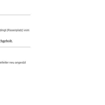
dingt (Rasenplatz) vom
chgeholt.
elleiter neu angestzt