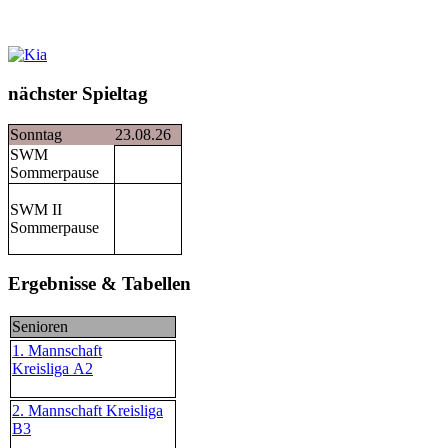
nächster Spieltag
Sonntag
23.08.26
SWM
Sommerpause
SWM II
Sommerpause
Ergebnisse & Tabellen
Senioren
1. Mannschaft
Kreisliga A2
2. Mannschaft Kreisliga
B3