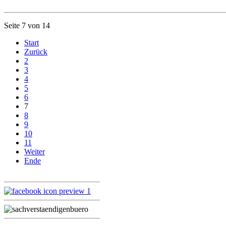
Seite 7 von 14
Start
Zurück
2
3
4
5
6
7
8
9
10
11
Weiter
Ende