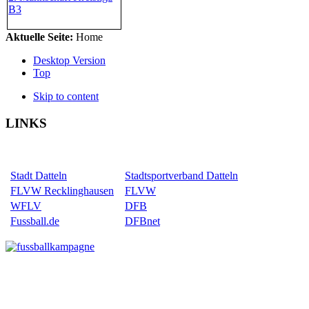
B3
Aktuelle Seite:
Home
Desktop Version
Top
Skip to content
LINKS
Stadt Datteln
Stadtsportverband Datteln
FLVW Recklinghausen
FLVW
WFLV
DFB
Fussball.de
DFBnet